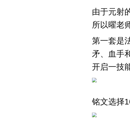
由于元射
所以曜老
第一套是
矛、血手
开启一技
铭文选择1