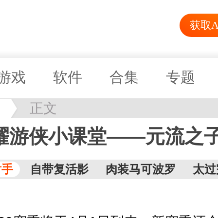
获取A
游戏
软件
合集
专题
耀
正文
耀游侠小课堂——元流之
射手
自带复活影
肉装马可波罗
太过