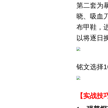
第二套为
晓、吸血
布甲鞋，
以将逐日
铭文选择1
【实战技