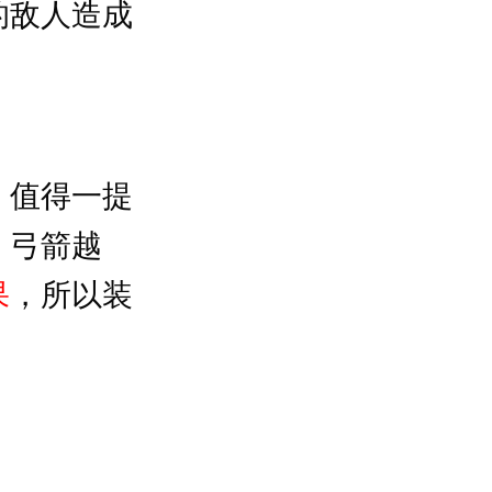
的敌人造成
。值得一提
，弓箭越
果
，所以装