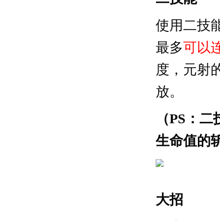
使用二技
最多
可以
度，元射
放。
（PS：二
生命值的
大招