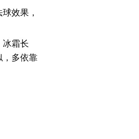
法球效果，
、冰霜长
似，多依靠