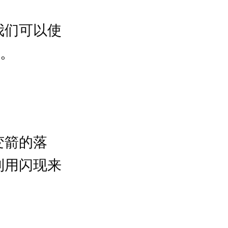
我们可以使
草。
变箭的落
利用闪现来