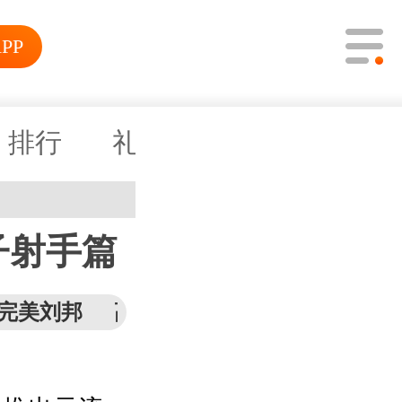
PP
攻略
排行
礼包
新闻
子射手篇
完美刘邦
高数值原始人元流之子
鸡