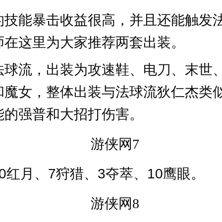
的技能暴击收益很高，并且还能触发
师在这里为大家推荐两套出装。
法球流，出装为攻速鞋、电刀、末世
和魔女，整体出装与法球流狄仁杰类
能的强普和大招打伤害。
0红月、7狩猎、3夺萃、10鹰眼。