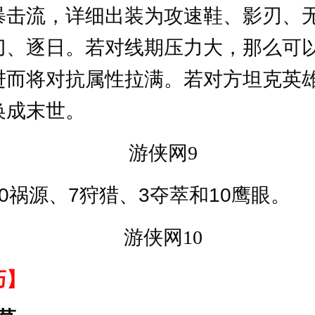
暴击流，详细出装为攻速鞋、影刃、
刀、逐日。若对线期压力大，那么可
进而将对抗属性拉满。若对方坦克英
换成末世。
0祸源、7狩猎、3夺萃和10鹰眼。
巧】