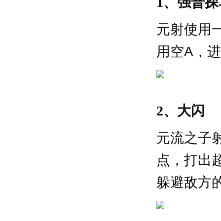
1、强普探
元射使用
用空A，
2、大闪
元流之子
点，打出
躲避敌方