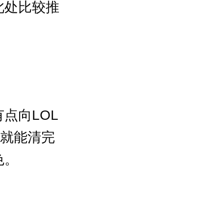
此处比较推
点向LOL
秒就能清完
色。