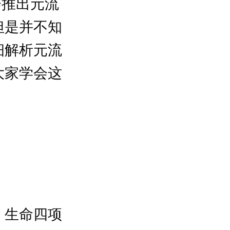
会推出元流
但是并不知
细解析元流
大家学会这
、生命四项