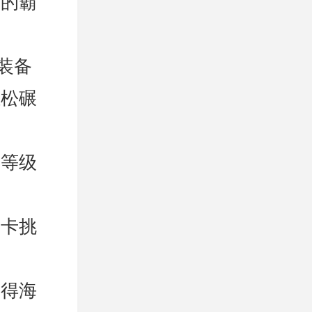
仰的霸
装备
轻松碾
验等级
关卡挑
获得海