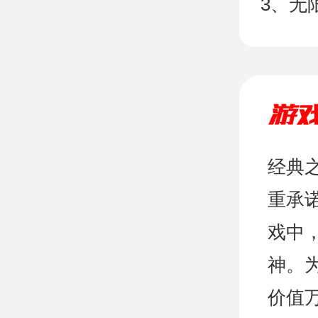
3、无
经典
重承
戏中
神。
价值