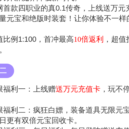
网首款四职业的真0.1传奇，上线送万元
量元宝和绝版时装套！让你体验不一样
值比例1:100，首冲最高
，超值
10倍返利
。
二
限福利一：上线赠
，玩不
送万元充值卡
限福利二：疯狂白嫖，装备道具无限元
日更有双倍元宝回收卡。