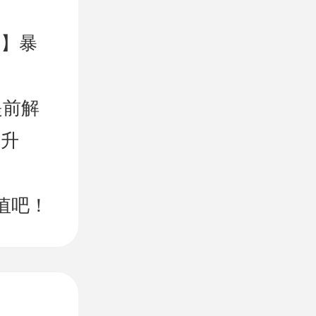
力】暴
提前解
关升
值吧！