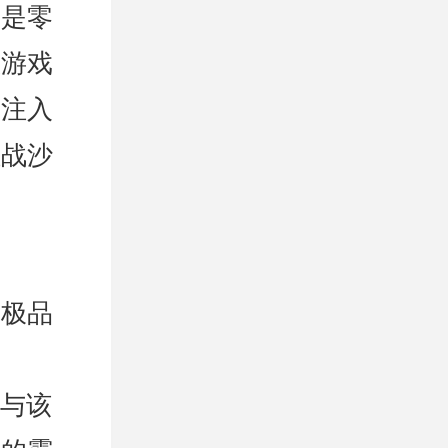
使是零
款游戏
其注入
征战沙
戴极品
参与该