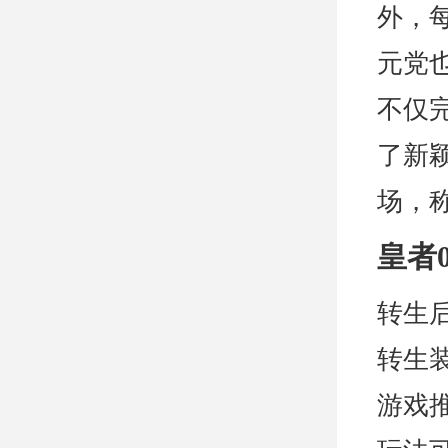
外，
元党
不仅
了新
场，
皇者
转生
转生
游戏