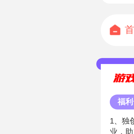
福利
1、独
业，助