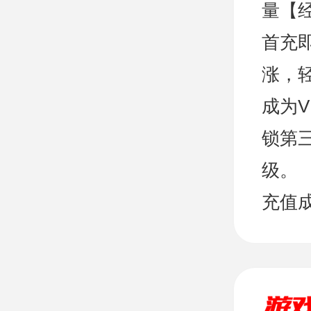
量【
首充
涨，轻
成为
锁第
级。
充值