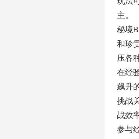
玩法
主。
秘境
和珍
压各种
在经
飙升
挑战
战效
参与