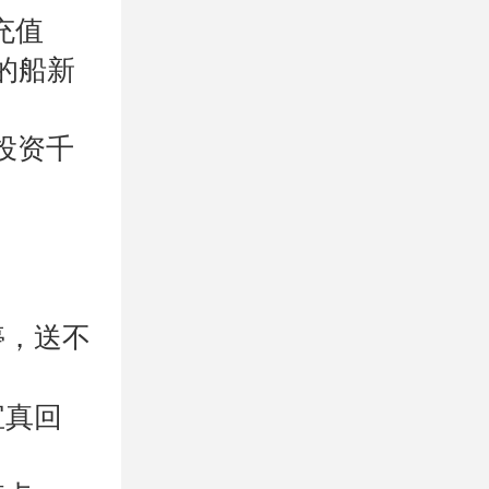
充值
的船新
投资千
停，送不
宝真回