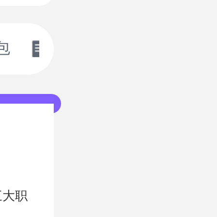
包
开服表
三大职