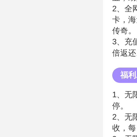
2、全
卡，海
传奇。
3、充
倍返还
福利
1、无
停。
2、无
收，每