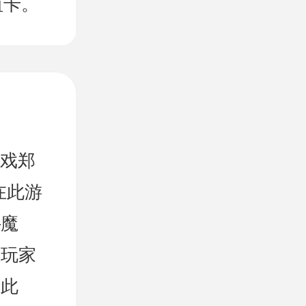
值卡。
游戏郑
在此游
—魔
位玩家
。此