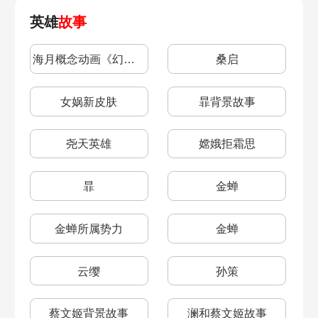
英雄
故事
海月概念动画《幻海映月》
桑启
女娲新皮肤
暃背景故事
尧天英雄
嫦娥拒霜思
暃
金蝉
金蝉所属势力
金蝉
云缨
孙策
蔡文姬背景故事
澜和蔡文姬故事