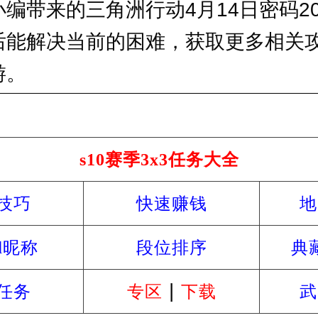
编带来的三角洲行动4月14日密码20
后能解决当前的困难，获取更多相关
游。
热门攻略
s10赛季3x3任务大全
技巧
快速赚钱
地
d昵称
段位排序
典
|
任务
专区
下载
武