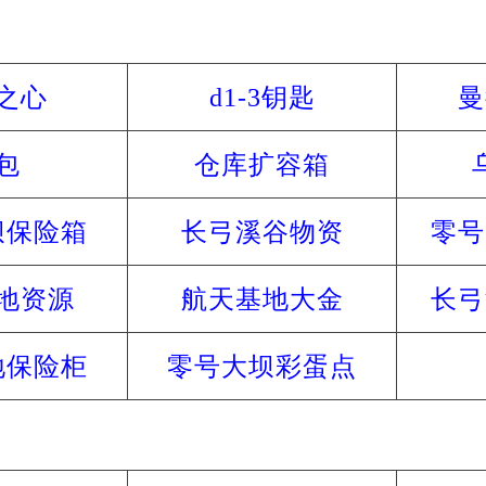
资源获取
之心
d1-3钥匙
曼
包
仓库扩容箱
坝保险箱
长弓溪谷物资
零号
地资源
航天基地大金
长弓
地保险柜
零号大坝彩蛋点
干员介绍