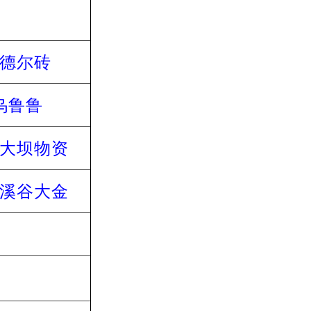
德尔砖
乌鲁鲁
大坝物资
溪谷大金