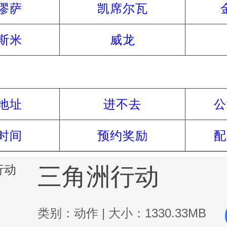
谬萨
凯席尔瓦
斯米
威龙
常见问题
地址
进不去
公
时间
预约奖励
配
三角洲行动
类别：动作 | 大小：1330.33MB