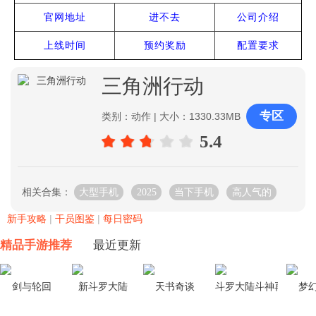
官网地址
进不去
公司介绍
上线时间
预约奖励
配置要求
三角洲行动
专区
类别：动作 | 大小：1330.33MB
5.4
相关合集：
大型手机
2025
当下手机
高人气的
新手攻略
|
干员图鉴
|
每日密码
精品手游推荐
最近更新
剑与轮回
新斗罗大陆
天书奇谈
斗罗大陆斗神再临
梦