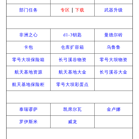
|
部门任务
专区
下载
武器升级
资源获取
非洲之心
d1-3钥匙
曼德尔砖
卡包
仓库扩容箱
乌鲁鲁
零号大坝保险箱
长弓溪谷物资
零号大坝物资
航天基地资源
航天基地大金
长弓溪谷大金
航天基地保险柜
零号大坝彩蛋点
干员介绍
泰瑞谬萨
凯席尔瓦
金卢娜
罗伊斯米
威龙
常见问题