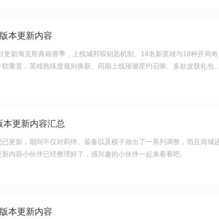
7b版本更新内容
月23日更新海克斯典籍赛季，上线城邦双钥匙机制、14名新英雄与18种开局奇
并软重置，英雄熟练度规则换新。同期上线璀璨星约召唤、多款皮肤礼包
返场，同步修复怪兽入侵、星神多项对局bug，登录对局可领取胜点保
2版本更新内容汇总
本现已更新，期间不仅对羁绊、装备以及棋子做出了一系列调整，而且商城
更新内容小伙伴已经整理好了，感兴趣的小伙伴一起来看看吧。
6b版本更新内容