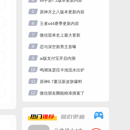
4
lol手游7.2版本更新内容
5
原神月之八版本更新内容
6
王者s44赛季更新内容
7
微信迎来史上最大更新
8
恋与深空新男主首曝
9
ai版支付宝开启内测
10
鸣潮洛瑟菈卡池流水出炉
11
原神6.7夏活新皮肤爆料
12
微信朋友圈能精准搜索了
热门
推荐
最近
更新