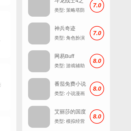
斗龙战士4之
7.0
双龙核
类型: 策略塔防
神兵奇迹
7.0
类型: 角色扮演
，
护卡
网易Buff
8.0
类型: 游戏辅助
番茄免费小说
还
8.0
安卓
类型: 小说漫画
艾丽莎的国度
8.0
类型: 模拟经营