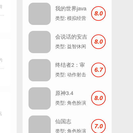
前
我的世界java
8.0
就让
版
类型: 模拟经营
会说话的安吉
8.0
拉 Talking
类型: 益智休闲
Angela v2.3
的
终结者2：审
一下
6.7
判日
类型: 动作射击
原神3.4
8.0
类型: 角色扮演
玩
仙国志
7.0
类型: 角色扮演