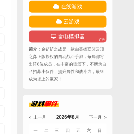
在线游戏
云游戏
雷电模拟器
广告
简介：
金铲铲之战是一款由英雄联盟云顶
之弈正版授权的自动战斗手游，每局都将
出阵8位成员，在丰富的场景下，不断为自
己招募小伙伴，提升属性和战斗力，最终
成为场上的赢家！
游戏
事件
2026年8月
< 上一月
下一月 >
一
二
三
四
五
六
日