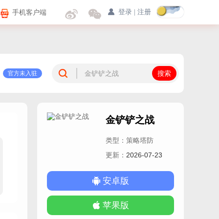
手机客户端
登录
|
注册
官方未入驻
金铲铲之战
类型：策略塔防
更新：
2026-07-23
安卓版
双城传说
英雄大全
羁绊大全
游戏问答
苹果版