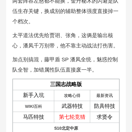
两套阵容左慈都不能换，金丹秘术的闪避是队
伍生存关键，换成别的辅助整体强度直接掉一
个档次。
太平道法优先给贾诩、张角，这俩是输出核
心，潘凤千万别带，他不靠主动战法打伤害。
加点别搞混，藤甲盾 SP 潘凤全统，魅惑控制
队全智，加错属性队伍直接废一半。
三国志战略版
新手入坑
攻略心得
最新资讯
武器特技
防具特技
WIKI百科
马匹特技
第七轮竞猜
求贤令
S10北定中原