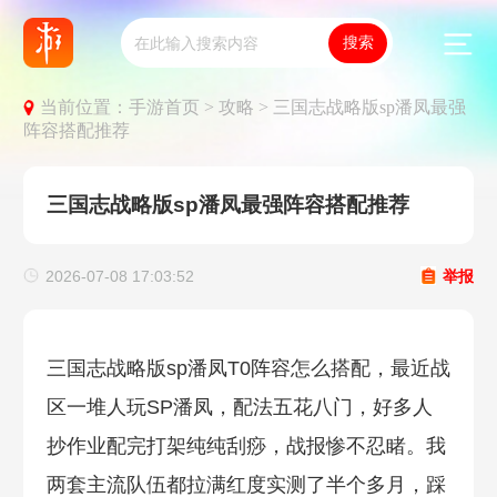
当前位置：
手游首页 >
攻略 >
三国志战略版sp潘凤最强
阵容搭配推荐
三国志战略版sp潘凤最强阵容搭配推荐
2026-07-08 17:03:52
举报
三国志战略版sp潘凤T0阵容怎么搭配，最近战
区一堆人玩SP潘凤，配法五花八门，好多人
抄作业配完打架纯纯刮痧，战报惨不忍睹。我
两套主流队伍都拉满红度实测了半个多月，踩