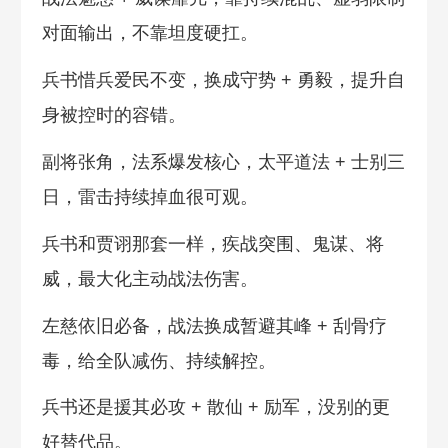
对面输出，不靠坦度硬扛。
兵书惜兵爱民不变，换成守势 + 勇毅，提升自
身被控时的容错。
副将张角，法系爆发核心，太平道法 + 士别三
日，雷击持续掉血很可观。
兵书和贾诩那套一样，疾战突围、鬼谋、将
威，最大化主动战法伤害。
左慈依旧必备，战法换成暂避其峰 + 刮骨疗
毒，给全队减伤、持续解控。
兵书还是援其必攻 + 散仙 + 励军，没别的更
好替代品。