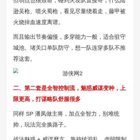
但弱点也很致命，碰到火攻队直接寄，什么陆
逊吴枪、喷火蜀枪，看见尽量绕着走，藤甲被
火烧掉血速度离谱。
而且输出节奏偏慢，多穿能力一般，适合驻守
城池、堵关口单队防守，想一队连穿多队不推
荐这套。
二、第二套是全智控制流，魅惑威谋变种，上
限更高，打谋略队舒服很多
同样 SP 潘凤做主将，加点全智力，别堆统
帅，玩法完全换路子。
战法魅惑 + 威谋靡亢，靠持续混乱、虚弱限制