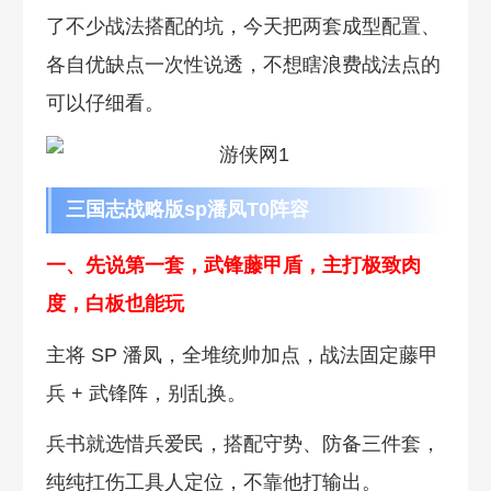
了不少战法搭配的坑，今天把两套成型配置、
各自优缺点一次性说透，不想瞎浪费战法点的
可以仔细看。
三国志战略版sp潘凤T0阵容
一、先说第一套，武锋藤甲盾，主打极致肉
度，白板也能玩
主将 SP 潘凤，全堆统帅加点，战法固定藤甲
兵 + 武锋阵，别乱换。
兵书就选惜兵爱民，搭配守势、防备三件套，
纯纯扛伤工具人定位，不靠他打输出。