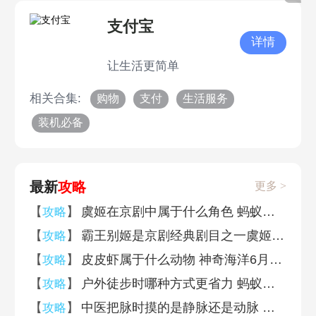
支付宝
详情
让生活更简单
相关合集:
购物
支付
生活服务
装机必备
最新
攻略
更多 >
【
】
虞姬在京剧中属于什么角色 蚂蚁新村6月3日答案最新
攻略
【
】
霸王别姬是京剧经典剧目之一虞姬这一角色在京剧中属于 蚂蚁新村6月3日答案
攻略
【
】
皮皮虾属于什么动物 神奇海洋6月3日答案最新
攻略
【
】
户外徒步时哪种方式更省力 蚂蚁庄园6月4日答案最新
攻略
【
】
中医把脉时摸的是静脉还是动脉 蚂蚁庄园6月4日答案
攻略