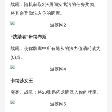
战吼：随机获取2张勇闯安戈洛的任务奖励。
将其余奖励洗入你的牌库。
“践踏者”班纳布斯
战吼：使你牌库中所有随从的法力值消耗减为
(0)点。
卡纳莎女王
突袭。战吼：将20张迅痞龙牌洗入你的牌库。