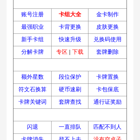
热门攻略
账号注册
卡组大全
金卡制作
最强职业
卡背更换
皮肤更换
新手卡组
快速升级
兑换码使用
分解卡牌
专区
|
下载
套牌删除
进阶攻略
额外星数
段位保护
卡牌置换
符文石换算
硬币速刷
卡包保底
卡牌关键词
套牌查找
通行证奖励
常见问题
闪退
一直排队
匹配不到人
卡牌消失
登不上去
没有空桌子