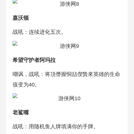
嘉沃顿
战吼：连续进化五次。
希望守护者阿玛拉
嘲讽，战吼：将頂僭握恫喆偰贄來英雄的生命
值变为40。
老鲨嘴
战吼：用随机鱼人牌填满你的手牌。