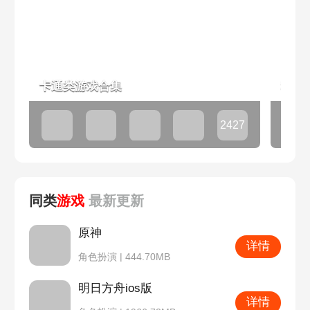
枪手、守望者、老兵中随机分配。
-伪人从变色龙、间谍、咒术师中随机分
配。
-中立从小丑、幸存者中随机分配，各有
卡通类游戏合集
科幻
专属目标。
②答题解锁12人高级场
2427
-12人场有7名员工、3名伪人、2名中立。
款
-员工从警长、诱饵、管道工、预言家、
枪手、守望者、老兵、卧底中随机分配。
同类
游戏
最新
更新
-伪人从变色龙、间谍、咒术师、双面人
中随机分配，可袭击与破坏。
原神
详情
-中立从小丑、幸存者、大胃王中随机分
角色扮演 | 444.70MB
配，各有专属目标。
明日方舟ios版
2.魔盒S7开启！艾伦时装「黎明猎手」登
详情