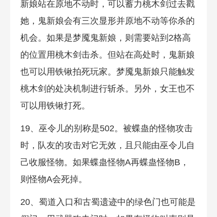
新娘站在原地不动时，可以蓄力桃木剑过去戳
她，鬼新娘会有三次显形并原地不动等你杀的
机会。如果是梦魇鬼新娘，则需要站到2格高
的位置用桃木剑击杀。但站在高处时，鬼新娘
也可以用铁锹拍死玩家。梦魇鬼新娘只能触发
桃木剑的处决机制进行斩杀。另外，女王也不
可以用铁锹打死。
19、巫令儿的别称是502。被蝶蛊的怪物攻击
时，队友的攻击对它无效，且只能由巫令儿自
己收服怪物。如果蝶蛊怪物A再蝶蛊怪物B，
则怪物A会死掉。
20、蜀道入口和古蜀遗迹中的绿色门也可能是