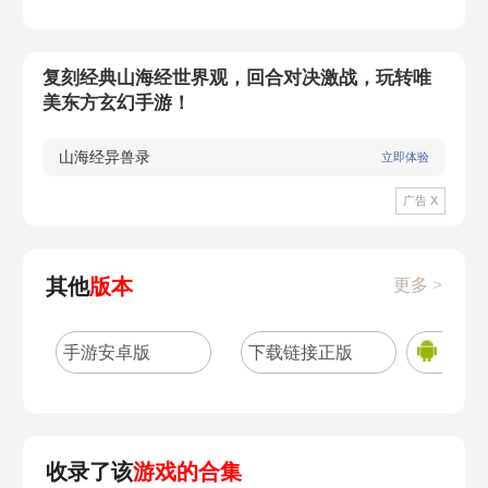
【中立阵营】
-中立成员需要达成各自独特的胜利目
复刻经典山海经世界观，回合对决激战，玩转唯
标，其行动独立，无需考虑其他人员。
美东方玄幻手游！
【胜负条件】
山海经异兽录
立即体验
-员工胜利：完成全部任务，或投票淘汰
所有伪人。
广告 X
-伪人胜利：使己方存活人数占优，或成
功阻止紧急任务完成。
其他
版本
更多 >
-中立胜利：完成各自专属的胜利目标即
可获胜。
手游安卓版
下载链接正版
游戏下载
【场次说明】
①10人新手场
-10人场有6名员工、2名伪人、2名中立。
收录了该
游戏的合集
-员工从警长、诱饵、管道工、预言家、