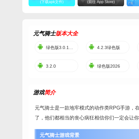
(下载apk文件)
(前往 App Store)
广告
元气骑士
版本大全
绿色版3.0.1内购绿色
4.2.3绿色版
3.2.0
绿色版2026
游戏
简介
元气骑士是一款地牢模式的动作类RPG手游，
了，他们都相当的丧心病狂相信你们一定会让你
元气骑士游戏背景