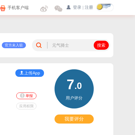
手机客户端
登录
|
注册
官方未入驻
上传App
7
.0
举报
用户评分
应用权限
我要评分