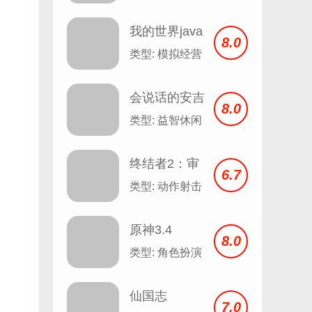
我的世界java
8.0
版
类型: 模拟经营
会说话的安吉
8.0
拉 Talking
类型: 益智休闲
Angela v2.3
终结者2：审
6.7
判日
类型: 动作射击
原神3.4
8.0
类型: 角色扮演
仙国志
7.0