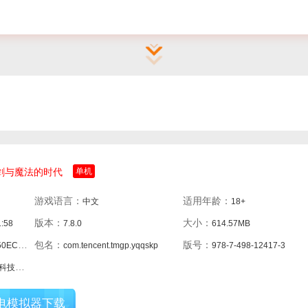
剑与魔法的时代
单机
游戏语言：
适用年龄：
中文
18+
版本：
大小：
1:58
7.8.0
614.57MB
包名：
版号：
547B10
com.tencent.tmgp.yqqskp
978-7-498-12417-3
限公司
电模拟器下载