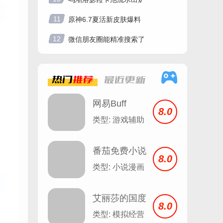
11
原神6.7夏活新皮肤爆料
12
微信朋友圈能精准搜索了
热门
推荐
最近
更新
网易Buff
8.0
类型: 游戏辅助
番茄免费小说
8.0
安卓
类型: 小说漫画
艾丽莎的国度
8.0
类型: 模拟经营