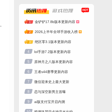
资讯
热搜
游戏
热搜
金铲铲17.8b版本更新内容
1
。
2026上半年全球手游收入榜
2
绝区零3.1版本更新内容
3
4
lol手游7.2版本更新内容
5
原神月之八版本更新内容
6
王者s44赛季更新内容
7
微信迎来史上最大更新
8
恋与深空新男主首曝
9
ai版支付宝开启内测
10
鸣潮洛瑟菈卡池流水出炉