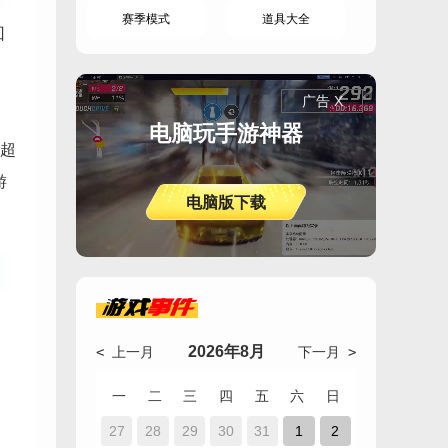
赛季模式
道具大全
回
广告 X
电脑玩手游神器
超
游
电脑版下载
游戏
事件
2026年8月
< 上一月
下一月 >
一
二
三
四
五
六
日
27
28
29
30
31
1
2