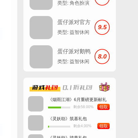
类型: 角色扮演
蛋仔派对官方
9.5
服
类型: 益智休闲
蛋仔派对鹅鸭
8.0
杀
类型: 益智休闲
游戏
礼包
0.1折
礼包
《烟雨江湖》6月重磅更新献礼
领取
剩余58.00%
《灵妖劫》筑基礼包
领取
剩余4.00%
《灵妖劫》踏青礼包