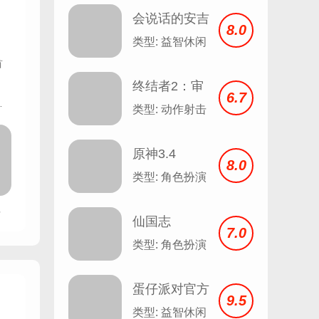
会说话的安吉
8.0
拉 Talking
类型: 益智休闲
Angela v2.3
首
终结者2：审
6.7
戏
判日
类型: 动作射击
对
从
原神3.4
8.0
类型: 角色扮演
手
仙国志
7.0
类型: 角色扮演
蛋仔派对官方
9.5
服
类型: 益智休闲