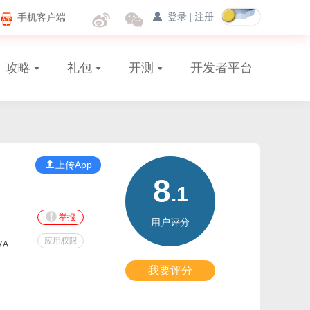
手机客户端
登录
|
注册
攻略
礼包
开测
开发者平台
上传App
8
.1
举报
用户评分
应用权限
7A
我要评分