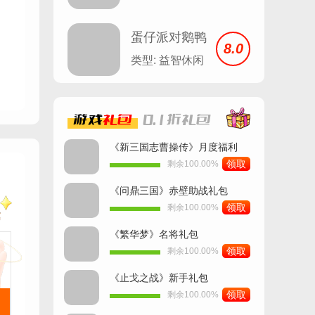
蛋仔派对鹅鸭
8.0
杀
类型: 益智休闲
游戏
礼包
0.1折
礼包
《新三国志曹操传》月度福利
领取
剩余100.00%
《问鼎三国》赤壁助战礼包
领取
剩余100.00%
《繁华梦》名将礼包
领取
剩余100.00%
《止戈之战》新手礼包
领取
剩余100.00%