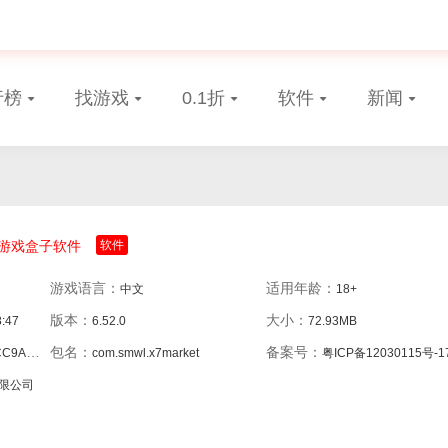
行榜
找游戏
0.1折
软件
新闻
游戏盒子软件
软件
游戏语言：
适用年龄：
中文
18+
版本：
大小：
8:47
6.52.0
72.93MB
包名：
备案号：
DF4814
com.smwl.x7market
粤ICP备12030115号-1
限公司