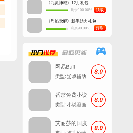
《九灵神域》12月礼包
领取
剩余100.00%
《烈焰觉醒》新手助力礼包
领取
剩余90.00%
热门
推荐
最近
更新
网易Buff
8.0
类型: 游戏辅助
番茄免费小说
8.0
安卓
类型: 小说漫画
艾丽莎的国度
8.0
类型: 模拟经营