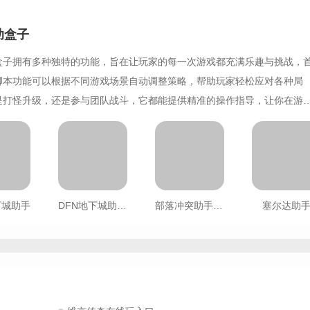
助盒子
盒子拥有多种独特的功能，旨在让玩家的每一次游戏都充满乐趣与挑战，
脚本功能可以根据不同游戏场景自动调整策略，帮助玩家轻松应对各种局
是打怪升级，还是参与团队战斗，它都能提供精准的操作指导，让你在游
水。其次，实时数据分析功能让玩家能够直观了解自己的游戏表现。通过
度挖掘，辅助盒子能够为你提供个性化的建议，帮助你发现自身的不足，
提升技能水平。
下城助手
DFN地下城助手正版app
部落冲突助手复制阵型
塞尔达助