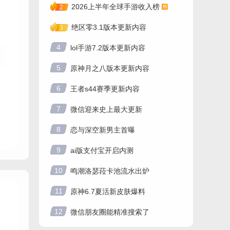
2026上半年全球手游收入榜
2
绝区零3.1版本更新内容
3
4
lol手游7.2版本更新内容
5
原神月之八版本更新内容
6
王者s44赛季更新内容
7
微信迎来史上最大更新
8
恋与深空新男主首曝
9
ai版支付宝开启内测
10
鸣潮洛瑟菈卡池流水出炉
11
原神6.7夏活新皮肤爆料
12
微信朋友圈能精准搜索了