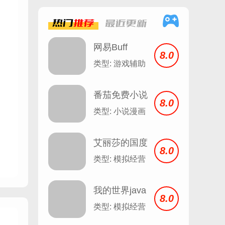
热门
推荐
最近
更新
网易Buff
8.0
类型: 游戏辅助
番茄免费小说
8.0
安卓
类型: 小说漫画
艾丽莎的国度
8.0
类型: 模拟经营
我的世界java
8.0
版
类型: 模拟经营