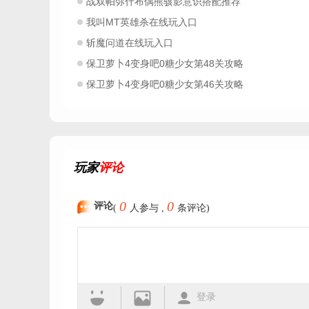
战双帕弥什布偶熊骇影意识搭配推荐
我叫MT英雄杀在线玩入口
斩魔问道在线玩入口
保卫萝卜4变身吧0糖少女第48关攻略
保卫萝卜4变身吧0糖少女第46关攻略
玩家
评论
0
0
评论
(
人参与 ,
条评论)
登录