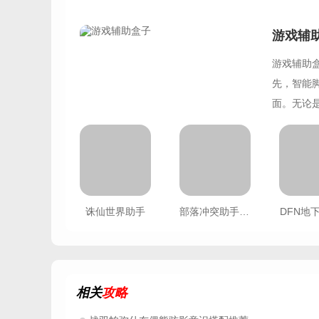
游戏辅
游戏辅助
先，智能
面。无论
中如鱼得
数据的深
而更快地
诛仙世界助手
部落冲突助手国际服
DFN地
相关
攻略